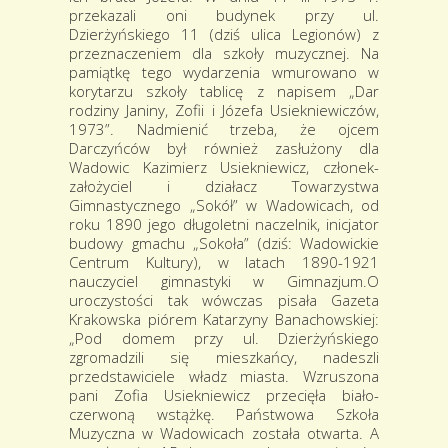
przekazali oni budynek przy ul.
Dzierżyńskiego 11 (dziś ulica Legionów) z
przeznaczeniem dla szkoły muzycznej. Na
pamiątkę tego wydarzenia wmurowano w
korytarzu szkoły tablicę z napisem „Dar
rodziny Janiny, Zofii i Józefa Usiekniewiczów,
1973”. Nadmienić trzeba, że ojcem
Darczyńców był również zasłużony dla
Wadowic Kazimierz Usiekniewicz, członek-
założyciel i działacz Towarzystwa
Gimnastycznego „Sokół” w Wadowicach, od
roku 1890 jego długoletni naczelnik, inicjator
budowy gmachu „Sokoła” (dziś: Wadowickie
Centrum Kultury), w latach 1890-1921
nauczyciel gimnastyki w Gimnazjum.O
uroczystości tak wówczas pisała Gazeta
Krakowska piórem Katarzyny Banachowskiej:
„Pod domem przy ul. Dzierżyńskiego
zgromadzili się mieszkańcy, nadeszli
przedstawiciele władz miasta. Wzruszona
pani Zofia Usiekniewicz przecięła biało-
czerwoną wstążkę. Państwowa Szkoła
Muzyczna w Wadowicach została otwarta. A