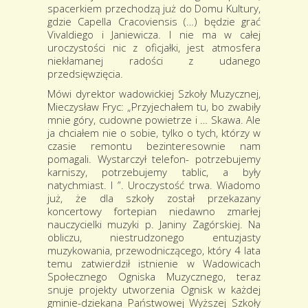
spacerkiem przechodzą już do Domu Kultury,
gdzie Capella Cracoviensis (…) będzie grać
Vivaldiego i Janiewicza. I nie ma w całej
uroczystości nic z oficjałki, jest atmosfera
niekłamanej radości z udanego
przedsięwzięcia.
Mówi dyrektor wadowickiej Szkoły Muzycznej,
Mieczysław Fryc: „Przyjechałem tu, bo zwabiły
mnie góry, cudowne powietrze i … Skawa. Ale
ja chciałem nie o sobie, tylko o tych, którzy w
czasie remontu bezinteresownie nam
pomagali. Wystarczył telefon- potrzebujemy
karniszy, potrzebujemy tablic, a były
natychmiast. I ”. Uroczystość trwa. Wiadomo
już, że dla szkoły został przekazany
koncertowy fortepian niedawno zmarłej
nauczycielki muzyki p. Janiny Zagórskiej. Na
obliczu, niestrudzonego entuzjasty
muzykowania, przewodniczącego, który 4 lata
temu zatwierdził istnienie w Wadowicach
Społecznego Ogniska Muzycznego, teraz
snuje projekty utworzenia Ognisk w każdej
gminie-dziekana Państwowej Wyższej Szkoły