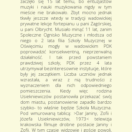
zaczęło się 15 lat temu, bo entuzjastów
muzyki i nauki muzykowania nigdy w tym
mieście nie brakowało. Zbyt mocno jednak
tkwiły jeszcze wtedy w tradycji wadowickiej
prywatne lekcje fortepianu u pani Zagórskiej,
u pani Olbrycht. Musiało minąć 11 lat, zanim
Społeczne Ognisko Muzyczne i młodsza od
niego o 2 lata filia Szkoły Muzycznej w
Oświęcimiu mogły w wadowickim PDK
poprowadzić konsekwentną, nieprzerwalną
działalność. I tak przed powstaniem
prawdziwej szkoły, PDK przez 4 lata
utrzymywał bezinteresownie instytucje, które
były jej zaczątkiem. Liczba uczniów jednak
wzrastała, a wraz z nią trudności z
wyznaczeniem dla nich odpowiedniego
pomieszczenia. Kiedy więc rodzina
Usiekniewiczów postanowiła przekazać swój
dom miastu, postanowienie zapadło bardzo
szybko- to właśnie będzie Szkoła Muzyczna.
Pod wmurowaną tablicą: >Dar Janiny, Zofii i
Józefa Usiekniewiczów, 1973< telewizja
krakowska filmuje drobne postacie Janiny i
Zofii. W tym czasie widzowie i goście powoli,