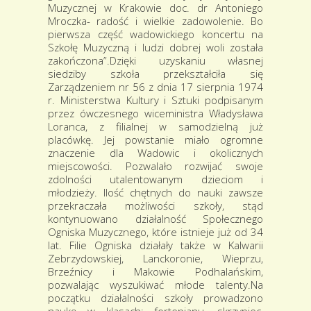
Muzycznej w Krakowie doc. dr Antoniego
Mroczka- radość i wielkie zadowolenie. Bo
pierwsza część wadowickiego koncertu na
Szkołę Muzyczną i ludzi dobrej woli została
zakończona”.Dzięki uzyskaniu własnej
siedziby szkoła przekształciła się
Zarządzeniem nr 56 z dnia 17 sierpnia 1974
r. Ministerstwa Kultury i Sztuki podpisanym
przez ówczesnego wiceministra Władysława
Loranca, z filialnej w samodzielną już
placówkę. Jej powstanie miało ogromne
znaczenie dla Wadowic i okolicznych
miejscowości. Pozwalało rozwijać swoje
zdolności utalentowanym dzieciom i
młodzieży. Ilość chętnych do nauki zawsze
przekraczała możliwości szkoły, stąd
kontynuowano działalność Społecznego
Ogniska Muzycznego, które istnieje już od 34
lat. Filie Ogniska działały także w Kalwarii
Zebrzydowskiej, Lanckoronie, Wieprzu,
Brzeźnicy i Makowie Podhalańskim,
pozwalając wyszukiwać młode talenty.Na
początku działalności szkoły prowadzono