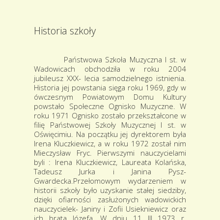
Historia szkoły
Państwowa Szkoła Muzyczna I st. w
Wadowicach obchodziła w roku 2004
jubileusz XXX- lecia samodzielnego istnienia.
Historia jej powstania sięga roku 1969, gdy w
ówczesnym Powiatowym Domu Kultury
powstało Społeczne Ognisko Muzyczne. W
roku 1971 Ognisko zostało przekształcone w
filię Państwowej Szkoły Muzycznej I st. w
Oświęcimiu. Na początku jej dyrektorem była
Irena Kluczkiewicz, a w roku 1972 został nim
Mieczysław Fryc. Pierwszymi nauczycielami
byli : Irena Kluczkiewicz, Laureata Kolańska,
Tadeusz Jurka i Janina Pysz-
Gwardecka.Przełomowym wydarzeniem w
historii szkoły było uzyskanie stałej siedziby,
dzięki ofiarności zasłużonych wadowickich
nauczycielek- Janiny i Zofii Usiekniewicz oraz
ich brata Józefa. W dniu 11 III 1973 r.